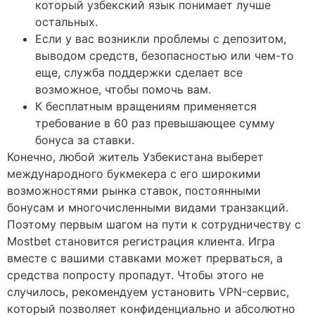
который узбекский язык понимает лучше
остальных.
Если у вас возникли проблемы с депозитом,
выводом средств, безопасностью или чем-то
еще, служба поддержки сделает все
возможное, чтобы помочь вам.
К бесплатным вращениям применяется
требование в 60 раз превышающее сумму
бонуса за ставки.
Конечно, любой житель Узбекистана выберет
международного букмекера с его широкими
возможностями рынка ставок, постоянными
бонусам и многочисленными видами транзакций.
Поэтому первым шагом на пути к сотрудничеству с
Mostbet становится регистрация клиента. Игра
вместе с вашими ставками может прерваться, а
средства попросту пропадут. Чтобы этого не
случилось, рекомендуем установить VPN-сервис,
который позволяет конфиденциально и абсолютно