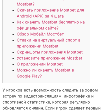
Mostbet?
Скачать приложение Mostbet для
Android (APK) за 4 шага
Как скачать Mostbet бесплатно на
официальном сайте?
Обзор Мобайл Мостбет
Ставки на виртуальный спорт в
приложении Mostbet
Скриншоты приложения Mostbet
Установите приложение Mostbet
О приложении Mostbet
Можно ли скачать Mostbet в
Google Play?
У игроков есть возможность следить за ходом
встреч по видеотрансляциям, инфографике и
спортивной статистике, которая регулярно
обновляется онлайн. Если игрок сделает первый