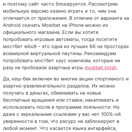
и поэтому сайт часто блокируется. Рассмотрим
мобильную версию казино играть и то, чем она
отличается от приложения. В отличие от варианта на
Android скачать Mostbet на iPhone можно из
официального магазина. Если вы хотите
попробовать игровые автоматы, тогда посетите
мостбет wbu9 – это одна из лучших БК на просторах
всемирной виртуальной паутины. Рекомендуем
попробовать мостбет хаус новичкам, которые ни
разу не пробовали азартные игры
mostbet kirish
.
Да, кеш-бек включен во многие акции спортивного и
азартно-развлекательного разделов. Их можно
получать в деньгах, обменивать на новые
бесплатные вращения или ставки, накапливать и
использовать после в программе лояльности. Но
даже с зеркальными ссылками у вас нет 100%-ой
уверенности в том, что ресурс не заблокируют в
любой момент. Что касается языка интерфейса,