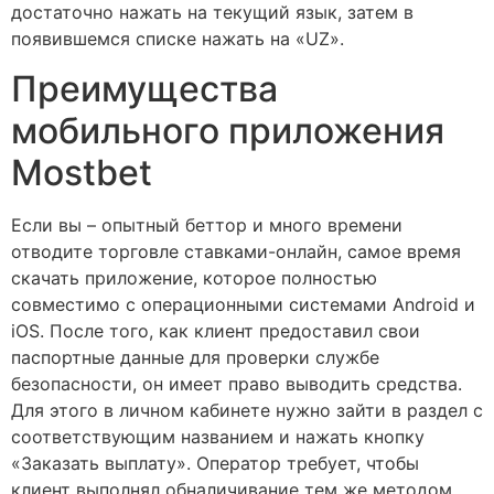
достаточно нажать на текущий язык, затем в
появившемся списке нажать на «UZ».
Преимущества
мобильного приложения
Mostbet
Если вы – опытный беттор и много времени
отводите торговле ставками-онлайн, самое время
скачать приложение, которое полностью
совместимо с операционными системами Android и
iOS. После того, как клиент предоставил свои
паспортные данные для проверки службе
безопасности, он имеет право выводить средства.
Для этого в личном кабинете нужно зайти в раздел с
соответствующим названием и нажать кнопку
«Заказать выплату». Оператор требует, чтобы
клиент выполнял обналичивание тем же методом,