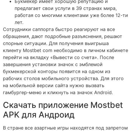
Букмекер имеет хорошую репутацию и
предлагает свои услуги в 39 странах мира,
работая со многими клиентами уже более 12-ти
лет.
Сотрудники саппорта быстро реагируют на все
обращения, дают подробные разъяснения, решают
спорные ситуации. Для получения выигрыша
клиенту Mostbet com необходимо в личном кабинете
перейти на вкладку «Вывести со счета». После
завершения установки значок с эмблемой
букмекерской конторы появится на одном из
рабочих столов мобильного устройства. Для этого
на мобильной версии сайта нужно вызвать
гамбургер-меню и кликнуть на значок Android.
Скачать приложение Mostbet
APK для Андроид
В стране все азартные игры находятся под запретом