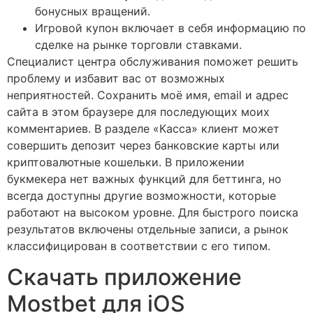
бонусных вращений.
Игровой купон включает в себя информацию по
сделке на рынке торговли ставками.
Специалист центра обслуживания поможет решить
проблему и избавит вас от возможных
неприятностей. Сохранить моё имя, email и адрес
сайта в этом браузере для последующих моих
комментариев. В разделе «Касса» клиент может
совершить депозит через банковские карты или
криптовалютные кошельки. В приложении
букмекера нет важных функций для беттинга, но
всегда доступны другие возможности, которые
работают на высоком уровне. Для быстрого поиска
результатов включены отдельные записи, а рынок
классифицирован в соответствии с его типом.
Скачать приложение
Mostbet для iOS