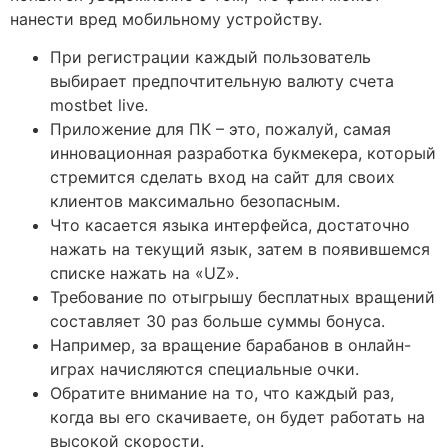
нанести вред мобильному устройству.
При регистрации каждый пользователь
выбирает предпочтительную валюту счета
mostbet live.
Приложение для ПК – это, пожалуй, самая
инновационная разработка букмекера, который
стремится сделать вход на сайт для своих
клиентов максимально безопасным.
Что касается языка интерфейса, достаточно
нажать на текущий язык, затем в появившемся
списке нажать на «UZ».
Требование по отыгрышу бесплатных вращений
составляет 30 раз больше суммы бонуса.
Например, за вращение барабанов в онлайн-
играх начисляются специальные очки.
Обратите внимание на то, что каждый раз,
когда вы его скачиваете, он будет работать на
высокой скорости.