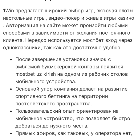
1Win предлагает широкий выбор игр, включая слоты,
настольные игры, видео-покер и живые игры казино
. Авторизация на сайте может произойти любыми
способами в зависимости от желания постоянного
клиента. Нередко используется мостбет вход через
одноклассники, так как это достаточно удобно.
После завершения установки значок с
эмблемой букмекерской конторы появится
mostbet uz kirish на одном из рабочих столов
мобильного устройства.
Основной упор компания делает на развитие
спортивного беттинга на территории
постсоветского пространства.
Пользовательский опыт ориентирован на
мобильное устройство, что позволяет быстро
добраться до нужного места.
Прямых эфиров, как таковых, у оператора нет,