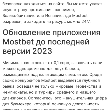
безопасно находиться на сайте. Вы можете указать
иную страну проживания, например,
Великобританию или Испанию, где Mostbet
разрешен, и заходить на ресурс можно 24/7.
Обновление приложения
Mostbet до последней
версии 2023
Минимальная ставка – от 0,1 евро, заключать пари
можно одновременно для двух блоков,
размещенных под взлетающим самолетом. Среди
своих конкурентов Mostbet выделяется глубиной
рынка, освещая не только мировые Первенства и
Чемпионаты, но и турниры среднего и низшего
дивизионов. Согласитесь, это – внушительная цифра
для букмекера, который основную деятельность
развернул в странах постсоветского пространства