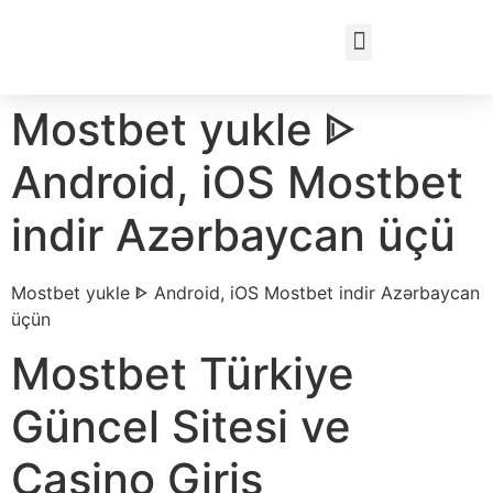
Quiénes Somos
Mostbet yukle ᐈ
Android, iOS Mostbet
indir Azərbaycan üçü
Mostbet yukle ᐈ Android, iOS Mostbet indir Azərbaycan
üçün
Mostbet Türkiye
Güncel Sitesi ve
Casino Giriş