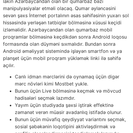
lakin Azərbaycandan olan bir qumarbaz bəzi
manipulyasiyalar etməli olacaq. Qumar əyləncəsini
sevən şəxs İnternet portalının əsas səhifəsinin yuxarı sol
hissəsində yerləşən tətbiqlər bölməsinə xüsusi keçidi
izləməlidir. Azərbaycandan olan qumarbaz mobil
proqramlar bölməsinə keçdikdən sonra Android loqosu
formasında olan düyməni sıxmalıdır. Bundan sonra
Android əməliyyat sistemində işləyən smartfon və ya
planşet üçün mobil proqram yükləmək linki ilə səhifə
açılır.
Canlı idman mərclərini də oynamaq üçün digər
mərc növləri kimi Mostbet yukle.
Bunun üçün Live bölməsinə keçmək və mövcud
hadisələri seçmək lazımdır.
Yayım üçün studiyada şəxsi iştirak effektinə
zəmanət verən müasir avadanlıq istifadə olunur.
Bunun üçün müvafiq qeydiyyat variantını seçmək,
sosial şəbəkənin loqotipini aktivləşdirmək və