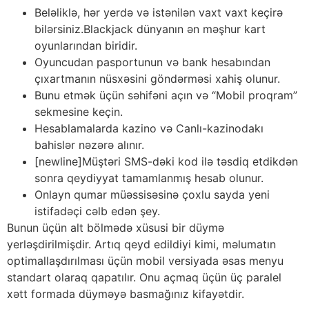
Beləliklə, hər yerdə və istənilən vaxt vaxt keçirə
bilərsiniz.Blackjack dünyanın ən məşhur kart
oyunlarından biridir.
Oyuncudan pasportunun və bank hesabından
çıxartmanın nüsxəsini göndərməsi xahiş olunur.
Bunu etmək üçün səhifəni açın və “Mobil proqram”
sekmesine keçin.
Hesablamalarda kazino və Canlı-kazinodakı
bahislər nəzərə alınır.
[newline]Müştəri SMS-dəki kod ilə təsdiq etdikdən
sonra qeydiyyat tamamlanmış hesab olunur.
Onlayn qumar müəssisəsinə çoxlu sayda yeni
istifadəçi cəlb edən şey.
Bunun üçün alt bölmədə xüsusi bir düymə
yerləşdirilmişdir. Artıq qeyd edildiyi kimi, məlumatın
optimallaşdırılması üçün mobil versiyada əsas menyu
standart olaraq qapatılır. Onu açmaq üçün üç paralel
xətt formada düyməyə basmağınız kifayətdir.