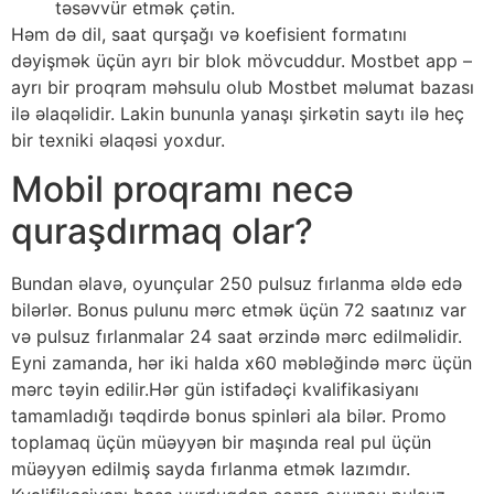
təsəvvür etmək çətin.
Həm də dil, saat qurşağı və koefisient formatını
dəyişmək üçün ayrı bir blok mövcuddur. Mostbet app –
ayrı bir proqram məhsulu olub Mostbet məlumat bazası
ilə əlaqəlidir. Lakin bununla yanaşı şirkətin saytı ilə heç
bir texniki əlaqəsi yoxdur.
Mobil proqramı necə
quraşdırmaq olar?
Bundan əlavə, oyunçular 250 pulsuz fırlanma əldə edə
bilərlər. Bonus pulunu mərc etmək üçün 72 saatınız var
və pulsuz fırlanmalar 24 saat ərzində mərc edilməlidir.
Eyni zamanda, hər iki halda x60 məbləğində mərc üçün
mərc təyin edilir.Hər gün istifadəçi kvalifikasiyanı
tamamladığı təqdirdə bonus spinləri ala bilər. Promo
toplamaq üçün müəyyən bir maşında real pul üçün
müəyyən edilmiş sayda fırlanma etmək lazımdır.