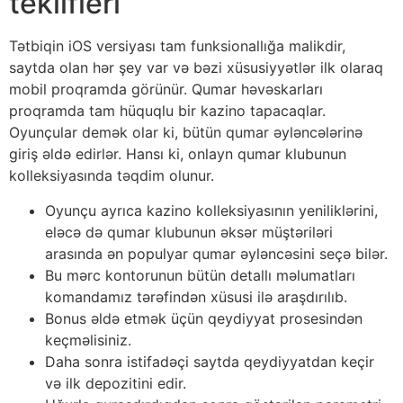
teklifleri
Tətbiqin iOS versiyası tam funksionallığa malikdir,
saytda olan hər şey var və bəzi xüsusiyyətlər ilk olaraq
mobil proqramda görünür. Qumar həvəskarları
proqramda tam hüquqlu bir kazino tapacaqlar.
Oyunçular demək olar ki, bütün qumar əyləncələrinə
giriş əldə edirlər. Hansı ki, onlayn qumar klubunun
kolleksiyasında təqdim olunur.
Oyunçu ayrıca kazino kolleksiyasının yeniliklərini,
eləcə də qumar klubunun əksər müştəriləri
arasında ən populyar qumar əyləncəsini seçə bilər.
Bu mərc kontorunun bütün detallı məlumatları
komandamız tərəfindən xüsusi ilə araşdırılıb.
Bonus əldə etmək üçün qeydiyyat prosesindən
keçməlisiniz.
Daha sonra istifadəçi saytda qeydiyyatdan keçir
və ilk depozitini edir.