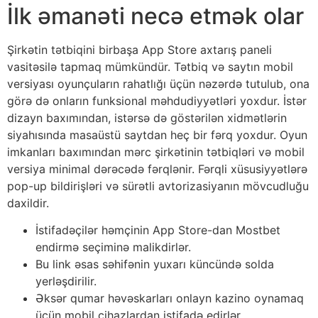
İlk əmanəti necə etmək olar
Şirkətin tətbiqini birbaşa App Store axtarış paneli
vasitəsilə tapmaq mümkündür. Tətbiq və saytın mobil
versiyası oyunçuların rahatlığı üçün nəzərdə tutulub, ona
görə də onların funksional məhdudiyyətləri yoxdur. İstər
dizayn baxımından, istərsə də göstərilən xidmətlərin
siyahısında masaüstü saytdan heç bir fərq yoxdur. Oyun
imkanları baxımından mərc şirkətinin tətbiqləri və mobil
versiya minimal dərəcədə fərqlənir. Fərqli xüsusiyyətlərə
pop-up bildirişləri və sürətli avtorizasiyanın mövcudluğu
daxildir.
İstifadəçilər həmçinin App Store-dan Mostbet
endirmə seçiminə malikdirlər.
Bu link əsas səhifənin yuxarı küncündə solda
yerləşdirilir.
Əksər qumar həvəskarları onlayn kazino oynamaq
üçün mobil cihazlardan istifadə edirlər.