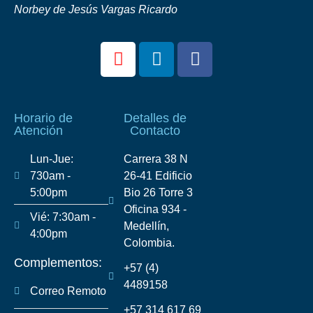
Norbey de Jesús Vargas Ricardo
Horario de
Detalles de
Atención
Contacto
Lun-Jue:
Carrera 38 N
730am -
26-41 Edificio
5:00pm
Bio 26 Torre 3
Oficina 934 -
Vié: 7:30am -
Medellín,
4:00pm
Colombia.
Complementos:
+57 (4)
4489158
Correo Remoto
+57 314 617 69