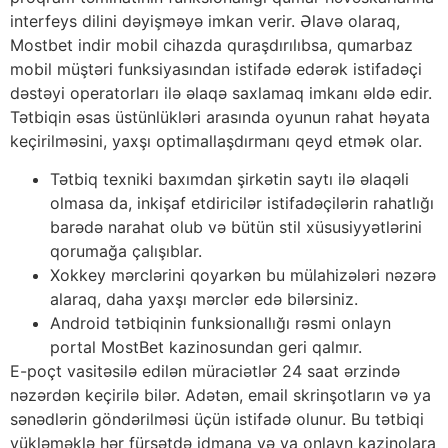
interfeys dilini dəyişməyə imkan verir. Əlavə olaraq,
Mostbet indir mobil cihazda quraşdırılıbsa, qumarbaz
mobil müştəri funksiyasından istifadə edərək istifadəçi
dəstəyi operatorları ilə əlaqə saxlamaq imkanı əldə edir.
Tətbiqin əsas üstünlükləri arasında oyunun rahat həyata
keçirilməsini, yaxşı optimallaşdırmanı qeyd etmək olar.
Tətbiq texniki baxımdan şirkətin saytı ilə əlaqəli
olmasa da, inkişaf etdiricilər istifadəçilərin rahatlığı
barədə narahat olub və bütün stil xüsusiyyətlərini
qorumağa çalışıblar.
Xokkey mərclərini qoyarkən bu mülahizələri nəzərə
alaraq, daha yaxşı mərclər edə bilərsiniz.
Android tətbiqinin funksionallığı rəsmi onlayn
portal MostBet kazinosundan geri qalmır.
E-poçt vasitəsilə edilən müraciətlər 24 saat ərzində
nəzərdən keçirilə bilər. Adətən, email skrinşotların və ya
sənədlərin göndərilməsi üçün istifadə olunur. Bu tətbiqi
yükləməklə hər fürsətdə idmana və ya onlayn kazinolara