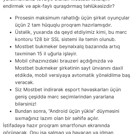
endirmək və apk-faylı quraşdırmaq təhlükəsizdir?
Prosesin maksimum rahatlığı üçün şirkət oyunçular
üçün 2 tam hüquqlu proqram hazırlamışdır.
Üstəlik, yuxarıda da qeyd etdiyimiz kimi, bu mərc
kontoru 128 bir SSL sistemi ilə təmin olunub.
Mostbet bukmeker beynəlxalq bazarında artıq
təxminən 15 il uğurla işləyir.
Mobil cihazınızdaki brauzeri açdığınızda və
Mostbet bukmeker şirkətinin sayt ünvanını daxil
etdikdə, mobil versiyaya avtomatik yönəldilmə baş
verəcək.
Siz Mostbet indirərək esport həvəskarları üçün
geniş çeşiddə mərc seçimlərindən yararlana
bilərsiniz!
Bundan sonra, “Android üçün yüklə” düyməsini
sıxmağınız lazım olan bir səhifə açılır.
İstifadəyə hazır proqram smartfonun ekranında
görünəcək. Onu işə salmaq və həyəcan və idman