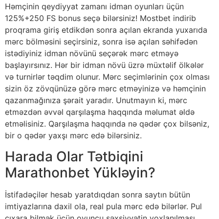
Həmçinin qeydiyyat zamanı idman oyunları üçün
125%+250 FS bonus seçə bilərsiniz! Mostbet indirib
proqrama giriş etdikdən sonra açılan ekranda yuxarıda
mərc bölməsini seçirsiniz, sonra isə açılan səhifədən
istədiyiniz idman növünü seçərək mərc etməyə
başlayırsınız. Hər bir idman növü üzrə müxtəlif ölkələr
və turnirlər təqdim olunur. Mərc seçimlərinin çox olması
sizin öz zövqünüzə görə mərc etməyinizə və həmçinin
qazanmağınıza şərait yaradır. Unutmayın ki, mərc
etməzdən əvvəl qarşılaşma haqqında məlumat əldə
etməlisiniz. Qarşılaşma haqqında nə qədər çox bilsəniz,
bir o qədər yaxşı mərc edə bilərsiniz.
Harada Olar Tətbiqini
Marathonbet Yükləyin?
İstifadəçilər hesab yaratdıqdan sonra saytın bütün
imtiyazlarına daxil ola, real pula mərc edə bilərlər. Pul
çıxara bilmək üçün oyunçu şəxsiyyətin yoxlanılması