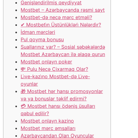
Genişləndirilmiş qeydiyyat
Mostbet – Azərbaycanda rəsmi sayt
Mostbet-də necə mərc etməli?
✔ Mostbeti̇n Üstünlükləri̇ Nələrdi̇r?
İdman mərcləri
Pul qoyma bonusu
Suallarınız var? – Sosial şəbəkələrdə
Mostbet Azərbaycan ilə əlaqə qurun
Mostbet onlayn poker
💸 Pulu Necə Çixarmaq Olar?
Li̇ve-kazi̇no Mostbet-də Li̇ve-
oyunlar
🎁 Mostbet hər hansı promosyonlar
və ya bonuslar təklif edirmi?
💳 Mostbet hansı ödəniş üsulları
qəbul edilir?
Mostbet onlayn kazino
Mostbet mərc əmsalları
Azərbaycandan Olan Oyunçular