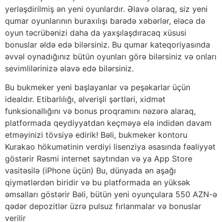
yerləşdirilmiş ən yeni oyunlardır. Əlavə olaraq, siz yeni
qumar oyunlarının buraxılışı barədə xəbərlər, eləcə də
oyun təcrübənizi daha da yaxşılaşdıracaq xüsusi
bonuslar əldə edə bilərsiniz. Bu qumar kateqoriyasında
əvvəl oynadığınız bütün oyunları görə bilərsiniz və onları
sevimlilərinizə əlavə edə bilərsiniz.
Bu bukmeker yeni başlayanlar və peşəkarlar üçün
idealdır. Etibarlılığı, əlverişli şərtləri, xidmət
funksionallığını və bonus proqramını nəzərə alaraq,
platformada qeydiyyatdan keçməyə elə indidən davam
etməyinizi tövsiyə edirik! Bəli, bukmeker kontoru
Kurakao hökumətinin verdiyi lisenziya əsasında fəaliyyət
göstərir Rəsmi internet saytından və ya App Store
vasitəsilə (iPhone üçün) Bu, dünyada ən aşağı
qiymətlərdən biridir və bu platformada ən yüksək
əmsalları göstərir Bəli, bütün yeni oyunçulara 550 AZN-ə
qədər depozitlər üzrə pulsuz fırlanmalar və bonuslar
verilir