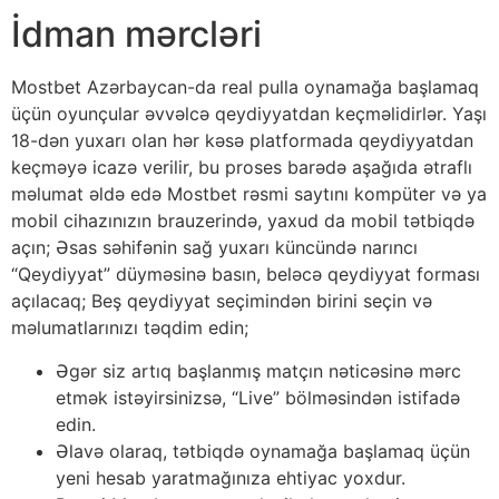
İdman mərcləri
Mostbet Azərbaycan-da real pulla oynamağa başlamaq
üçün oyunçular əvvəlcə qeydiyyatdan keçməlidirlər. Yaşı
18-dən yuxarı olan hər kəsə platformada qeydiyyatdan
keçməyə icazə verilir, bu proses barədə aşağıda ətraflı
məlumat əldə edə Mostbet rəsmi saytını kompüter və ya
mobil cihazınızın brauzerində, yaxud da mobil tətbiqdə
açın; Əsas səhifənin sağ yuxarı küncündə narıncı
“Qeydiyyat” düyməsinə basın, beləcə qeydiyyat forması
açılacaq; Beş qeydiyyat seçimindən birini seçin və
məlumatlarınızı təqdim edin;
Əgər siz artıq başlanmış matçın nəticəsinə mərc
etmək istəyirsinizsə, “Live” bölməsindən istifadə
edin.
Əlavə olaraq, tətbiqdə oynamağa başlamaq üçün
yeni hesab yaratmağınıza ehtiyac yoxdur.