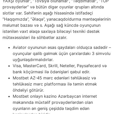
YAXŞI oyunlar”, “Tövsiyə olunanlar”, “Təqdimatlar”, “TOP
provayderlər” və bütün digər oyunlar qrupları altında
slotlar var. Səhifənin aşağı hissəsində istifadəçi
“Haqqımızda”, “Əlaqə”, yanacaqdoldurma məntəqələrinin
məlumat bazası və s. Aşağı sağ küncdə oyunçunun
istənilən vaxt əlaqə saxlaya biləcəyi texniki dəstək
mütəxəssisləri ilə söhbətlər azalır.
Aviator oyununun əsas qaydaları olduqca sadədir –
oyunçular qalib gəlmək üçün çarxlardakı 3 simvolu
uyğunlaşdırmalıdırlar.
Visa, MasterCard, Skrill, Neteller, Paysafecard və
bank köçürməsi ilə ödənişləri qəbul edir.
Mostbet AZ-45 mərc edənləri təhlükəsiz və
təhlükəsiz mərc platforması ilə təmin etmək
öhdəliyi götürür.
Mostbet onlayn kazino Azərbaycan internet
məkanında müxtəlif provayderlərdən olan
oyunların ən geniş çeşiddə təqdim edən