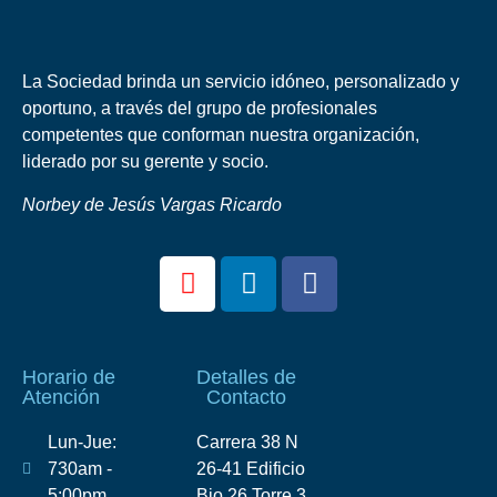
La Sociedad brinda un servicio idóneo, personalizado y
oportuno, a través del grupo de profesionales
competentes que conforman nuestra organización,
liderado por su gerente y socio.
Norbey de Jesús Vargas Ricardo
Horario de
Detalles de
Atención
Contacto
Lun-Jue:
Carrera 38 N
730am -
26-41 Edificio
5:00pm
Bio 26 Torre 3