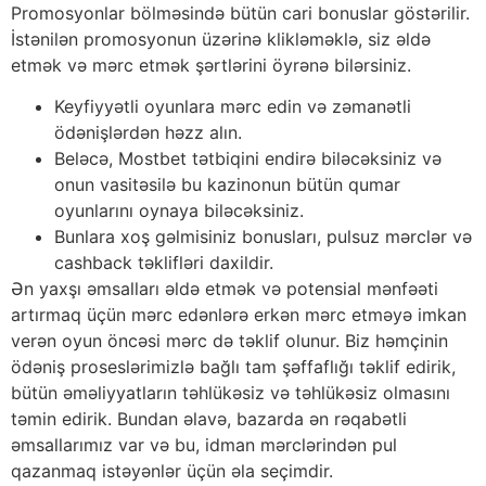
Promosyonlar bölməsində bütün cari bonuslar göstərilir.
İstənilən promosyonun üzərinə klikləməklə, siz əldə
etmək və mərc etmək şərtlərini öyrənə bilərsiniz.
Keyfiyyətli oyunlara mərc edin və zəmanətli
ödənişlərdən həzz alın.
Beləcə, Mostbet tətbiqini endirə biləcəksiniz və
onun vasitəsilə bu kazinonun bütün qumar
oyunlarını oynaya biləcəksiniz.
Bunlara xoş gəlmisiniz bonusları, pulsuz mərclər və
cashback təklifləri daxildir.
Ən yaxşı əmsalları əldə etmək və potensial mənfəəti
artırmaq üçün mərc edənlərə erkən mərc etməyə imkan
verən oyun öncəsi mərc də təklif olunur. Biz həmçinin
ödəniş proseslərimizlə bağlı tam şəffaflığı təklif edirik,
bütün əməliyyatların təhlükəsiz və təhlükəsiz olmasını
təmin edirik. Bundan əlavə, bazarda ən rəqabətli
əmsallarımız var və bu, idman mərclərindən pul
qazanmaq istəyənlər üçün əla seçimdir.