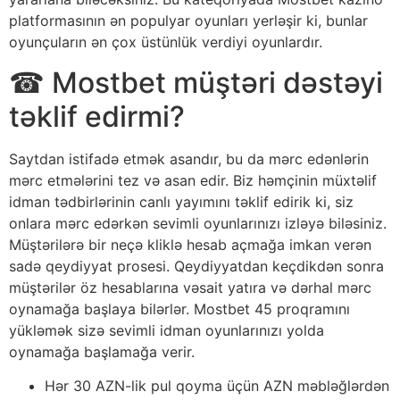
platformasının ən populyar oyunları yerləşir ki, bunlar
oyunçuların ən çox üstünlük verdiyi oyunlardır.
☎ Mostbet müştəri dəstəyi
təklif edirmi?
Saytdan istifadə etmək asandır, bu da mərc edənlərin
mərc etmələrini tez və asan edir. Biz həmçinin müxtəlif
idman tədbirlərinin canlı yayımını təklif edirik ki, siz
onlara mərc edərkən sevimli oyunlarınızı izləyə biləsiniz.
Müştərilərə bir neçə kliklə hesab açmağa imkan verən
sadə qeydiyyat prosesi. Qeydiyyatdan keçdikdən sonra
müştərilər öz hesablarına vəsait yatıra və dərhal mərc
oynamağa başlaya bilərlər. Mostbet 45 proqramını
yükləmək sizə sevimli idman oyunlarınızı yolda
oynamağa başlamağa verir.
Hər 30 AZN-lik pul qoyma üçün AZN məbləğlərdən