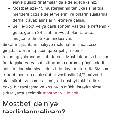
əlavə pulsuz fırlatmalar da əldə edəcəksiniz.
Mostbet aze-45 müştərilərinin təhlükəsiz, aktual
mərclərə çıxış əldə etmələrini və onların suallarına
dərhal cavab almalarını etməyə çalışır.
Bəli, e-poçt və ya canlı söhbət vasitəsilə həftənin 7
günü, günün 24 saatı mövcud olan təcrübəli
müştəri xidməti komandası var.
Şirkət müştərilərin maliyyə məlumatlarını icazəsiz
girişdən qorumaq üçün qabaqcıl şifrələmə
texnologiyalarından istifadə edir. Müştərilərimizi hər cür
fırıldaqçılıq və ya sui-istifadədən qorumaq üçün ciddi
anti-fırıldaqçılıq siyasətimizi də davam etdiririk. Biz həm
e-poçt, həm də canlı söhbət vasitəsilə 24/7 mövcud
olan sürətli və səmərəli müştəri dəstəyi təklif edirik.
Yaxşı bir razılaşma və xoş oyun mühiti istəyirsinizsə,
şirkət yaxşı seçimdir
mostbet yukle apk
.
Mostbet-də niyə
təsdiqlənməliyəm?