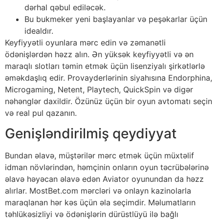
dərhal qəbul ediləcək.
Bu bukmeker yeni başlayanlar və peşəkarlar üçün
idealdır.
Keyfiyyətli oyunlara mərc edin və zəmanətli
ödənişlərdən həzz alın. Ən yüksək keyfiyyətli və ən
maraqlı slotları təmin etmək üçün lisenziyalı şirkətlərlə
əməkdaşlıq edir. Provayderlərinin siyahısına Endorphina,
Microgaming, Netent, Playtech, QuickSpin və digər
nəhənglər daxildir. Özünüz üçün bir oyun avtomatı seçin
və real pul qazanın.
Genişləndirilmiş qeydiyyat
Bundan əlavə, müştərilər mərc etmək üçün müxtəlif
idman növlərindən, həmçinin onların oyun təcrübələrinə
əlavə həyəcan əlavə edən Aviator oyunundan da həzz
alırlar. MostBet.com mərcləri və onlayn kazinolarla
maraqlanan hər kəs üçün əla seçimdir. Məlumatların
təhlükəsizliyi və ödənişlərin dürüstlüyü ilə bağlı