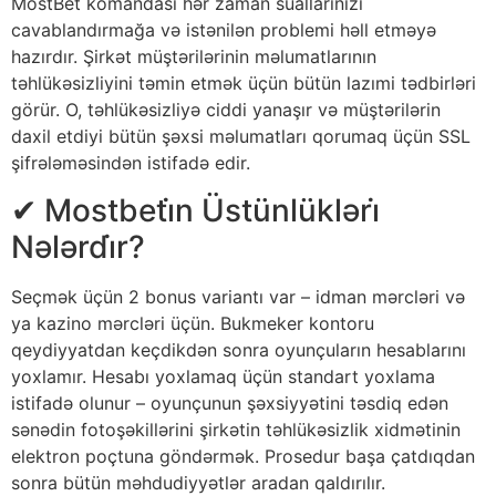
MostBet komandası hər zaman suallarınızı
cavablandırmağa və istənilən problemi həll etməyə
hazırdır. Şirkət müştərilərinin məlumatlarının
təhlükəsizliyini təmin etmək üçün bütün lazımi tədbirləri
görür. O, təhlükəsizliyə ciddi yanaşır və müştərilərin
daxil etdiyi bütün şəxsi məlumatları qorumaq üçün SSL
şifrələməsindən istifadə edir.
✔ Mostbeti̇n Üstünlükləri̇
Nələrdi̇r?
Seçmək üçün 2 bonus variantı var – idman mərcləri və
ya kazino mərcləri üçün. Bukmeker kontoru
qeydiyyatdan keçdikdən sonra oyunçuların hesablarını
yoxlamır. Hesabı yoxlamaq üçün standart yoxlama
istifadə olunur – oyunçunun şəxsiyyətini təsdiq edən
sənədin fotoşəkillərini şirkətin təhlükəsizlik xidmətinin
elektron poçtuna göndərmək. Prosedur başa çatdıqdan
sonra bütün məhdudiyyətlər aradan qaldırılır.