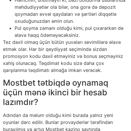
Həmcinin, unutmayın ki, bəzi doldurma üsullarında
məhdudiyyətlər ola bilər, ona gorə də depozit
qoymadan əvvəl qaydaları və şərtləri diqqətlə
oxuduğunuzdan əmin olun.
Pul qoyma zamanı olduğu kimi, pul çıxararkən də
əlavə haqq ödəməyəcəksiniz.
Tez daxil olmaq üçün bütün yuvaları sevimlilərə əlavə
etmək olar. Hər bir qeydiyyat seçimində sizdən
promosyon kodu daxil etməyiniz və bonus seçməyiniz
xahiş olunacaq. Təqdimat kodu sizə daha çox
qarşılanma təqdimatı almağa imkan verəcək.
Mostbet tətbiqdə oynamaq
üçün mənə ikinci bir hesab
lazımdır?
Adından da məlum olduğu kimi burada yalnız yeni
oyunlar dərc edilir. Bunlar provayderlər tərəfindən
buraxılmış və artıq Mostbet kazino saytında