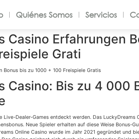
o
Quiénes Somos
Servicios
Co
 Casino Erfahrungen B
eispiele Grati
Bonus bis zu 1000 + 100 Freispiele Gratis
 Casino: Bis zu 4 000 
e
ie Live-Dealer-Games entdeckt werden. Das LuckyDreams Ca
ensbonus. Neue Spieler erhalten auf diese Weise Bonus-Gu
reams Online Casino wurde im Jahr 2021 gegründet und bie