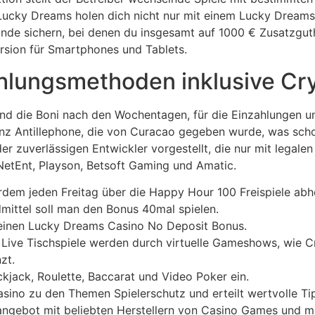
Lucky Dreams holen dich nicht nur mit einem Lucky Dreams
nde sichern, bei denen du insgesamt auf 1000 € Zusatzgut
ersion für Smartphones und Tablets.
hlungsmethoden inklusive Cr
ind die Boni nach den Wochentagen, für die Einzahlungen un
zenz Antillephone, die von Curacao gegeben wurde, was scho
 der zuverlässigen Entwickler vorgestellt, die nur mit lega
 NetEnt, Playson, Betsoft Gaming und Amatic.
dem jeden Freitag über die Happy Hour 100 Freispiele abh
mittel soll man den Bonus 40mal spielen.
 einen Lucky Dreams Casino No Deposit Bonus.
Live Tischspiele werden durch virtuelle Gameshows, wie C
zt.
ckjack, Roulette, Baccarat und Video Poker ein.
asino zu den Themen Spielerschutz und erteilt wertvolle Ti
ngebot mit beliebten Herstellern von Casino Games und me