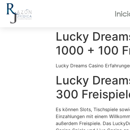
Inici
Lucky Dreams
1000 + 100 Fr
Lucky Dreams Casino Erfahrungen 
Lucky Dreams
300 Freispiel
Es können Slots, Tischspiele sow
Einzahlungen mit einem Willkomm
außerdem Freispiele. Das LuckyD