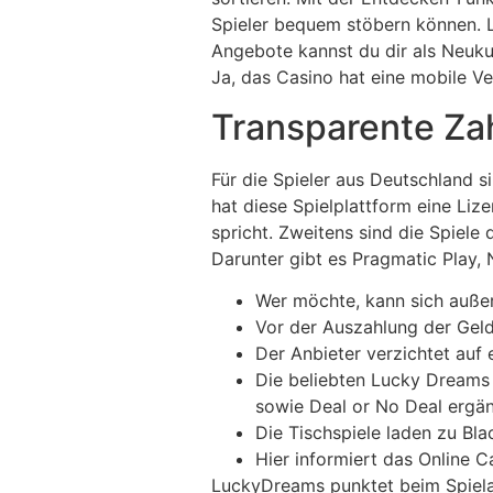
Spieler bequem stöbern können. 
Angebote kannst du dir als Neuku
Ja, das Casino hat eine mobile V
Transparente Za
Für die Spieler aus Deutschland s
hat diese Spielplattform eine Li
spricht. Zweitens sind die Spiele
Darunter gibt es Pragmatic Play,
Wer möchte, kann sich außer
Vor der Auszahlung der Geld
Der Anbieter verzichtet auf
Die beliebten Lucky Dreams 
sowie Deal or No Deal ergän
Die Tischspiele laden zu Bla
Hier informiert das Online C
LuckyDreams punktet beim Spiela