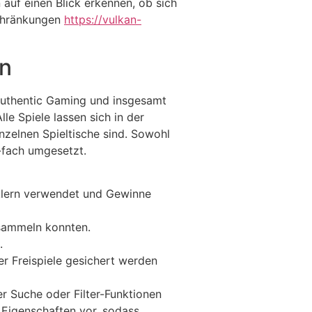
auf einen Blick erkennen, ob sich
schränkungen
https://vulkan-
rn
 Authentic Gaming und insgesamt
le Spiele lassen sich in der
nzelnen Spieltische sind. Sowohl
-fach umgesetzt.
cklern verwendet und Gewinne
 sammeln konnten.
.
r Freispiele gesichert werden
er Suche oder Filter-Funktionen
 Eigenschaften vor, sodass