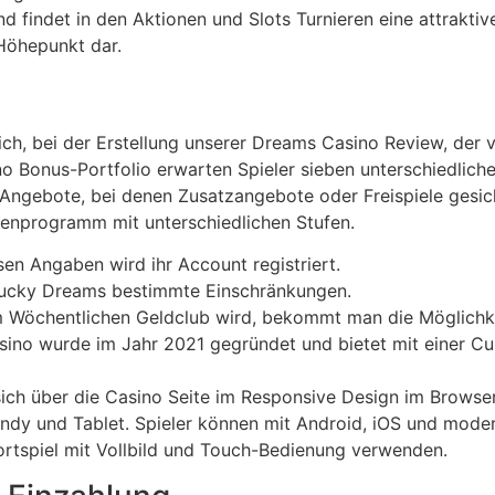
d findet in den Aktionen und Slots Turnieren eine attrakt
 Höhepunkt dar.
ich, bei der Erstellung unserer Dreams Casino Review, der
 Bonus-Portfolio erwarten Spieler sieben unterschiedlich
-Angebote, bei denen Zusatzangebote oder Freispiele gesi
nprogramm mit unterschiedlichen Stufen.
en Angaben wird ihr Account registriert.
 Lucky Dreams bestimmte Einschränkungen.
Wöchentlichen Geldclub wird, bekommt man die Möglichke
ino wurde im Jahr 2021 gegründet und bietet mit einer Cu
ich über die Casino Seite im Responsive Design im Browser 
ndy und Tablet. Spieler können mit Android, iOS und mode
tspiel mit Vollbild und Touch-Bedienung verwenden.