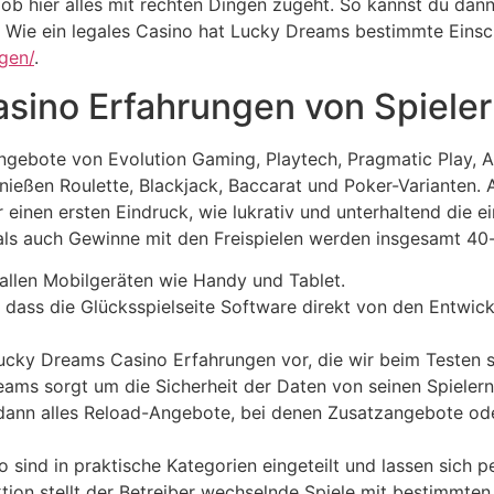
b hier alles mit rechten Dingen zugeht. So kannst du dann 
t. Wie ein legales Casino hat Lucky Dreams bestimmte Ein
gen/
.
sino Erfahrungen von Spiele
e Angebote von Evolution Gaming, Playtech, Pragmatic Play,
ießen Roulette, Blackjack, Baccarat und Poker-Varianten. Al
inen ersten Eindruck, wie lukrativ und unterhaltend die ei
ls auch Gewinne mit den Freispielen werden insgesamt 40
 allen Mobilgeräten wie Handy und Tablet.
, dass die Glücksspielseite Software direkt von den Entwi
e Lucky Dreams Casino Erfahrungen vor, die wir beim Testen
ams sorgt um die Sicherheit der Daten von seinen Spielern
dann alles Reload-Angebote, bei denen Zusatzangebote ode
sind in praktische Kategorien eingeteilt und lassen sich p
tion stellt der Betreiber wechselnde Spiele mit bestimmten