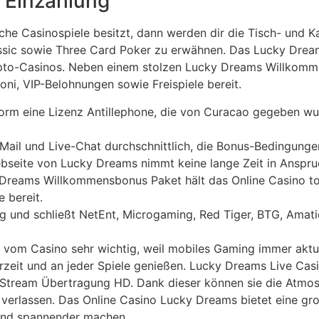
e Einzahlung
che Casinospiele besitzt, dann werden dir die Tisch- und Kar
assic sowie Three Card Poker zu erwähnen. Das Lucky Drea
pto-Casinos. Neben einem stolzen Lucky Dreams Willkomme
ni, VIP-Belohnungen sowie Freispiele bereit.
tform eine Lizenz Antillephone, die von Curacao gegeben wu
-Mail und Live-Chat durchschnittlich, die Bonus-Bedingunge
ebseite von Lucky Dreams nimmt keine lange Zeit in Anspru
Dreams Willkommensbonus Paket hält das Online Casino tol
 bereit.
ang und schließt NetEnt, Microgaming, Red Tiger, BTG, Amati
n vom Casino sehr wichtig, weil mobiles Gaming immer aktu
erzeit und an jeder Spiele genießen. Lucky Dreams Live Cas
 Stream Übertragung HD. Dank dieser können sie die Atmo
rlassen. Das Online Casino Lucky Dreams bietet eine groß
 und spannender machen.