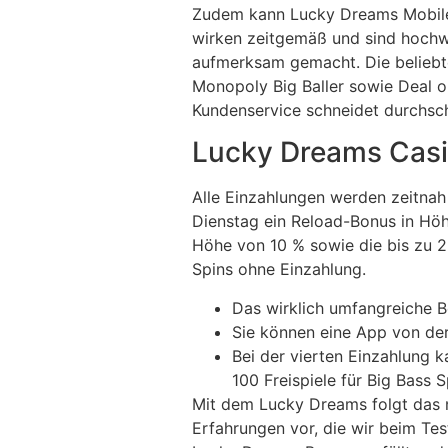
Zudem kann Lucky Dreams Mobile
wirken zeitgemäß und sind hochwe
aufmerksam gemacht. Die beliebt
Monopoly Big Baller sowie Deal or
Kundenservice schneidet durchschn
Lucky Dreams Cas
Alle Einzahlungen werden zeitnah 
Dienstag ein Reload-Bonus in Hö
Höhe von 10 % sowie die bis zu 2.
Spins ohne Einzahlung.
Das wirklich umfangreiche B
Sie können eine App von der
Bei der vierten Einzahlung 
100 Freispiele für Big Bass 
Mit dem Lucky Dreams folgt das n
Erfahrungen vor, die wir beim T