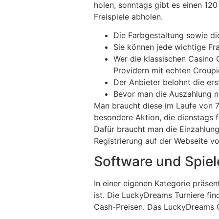
holen, sonntags gibt es einen 12
Freispiele abholen.
Die Farbgestaltung sowie di
Sie können jede wichtige Fra
Wer die klassischen Casino
Providern mit echten Croupi
Der Anbieter belohnt die er
Bevor man die Auszahlung na
Man braucht diese im Laufe von 7
besondere Aktion, die dienstags 
Dafür braucht man die Einzahlun
Registrierung auf der Webseite v
Software und Spiel
In einer eigenen Kategorie präse
ist. Die LuckyDreams Turniere fin
Cash-Preisen. Das LuckyDreams Ca