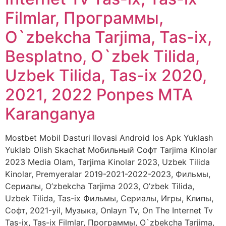
Filmlar, Программы,
O`zbekcha Tarjima, Tas-ix,
Besplatno, O`zbek Tilida,
Uzbek Tilida, Tas-ix 2020,
2021, 2022 Ponpes MTA
Karanganya
Mostbet Mobil Dasturi Ilovasi Android Ios Apk Yuklash
Yuklab Olish Skachat Мобильный Софт Tarjima Kinolar
2023 Media Olam, Tarjima Kinolar 2023, Uzbek Tilida
Kinolar, Premyeralar 2019-2021-2022-2023, Фильмы,
Сериалы, O’zbekcha Tarjima 2023, O’zbek Tilida,
Uzbek Tilida, Tas-ix Фильмы, Сериалы, Игры, Клипы,
Софт, 2021-yil, Музыка, Onlayn Tv, On The Internet Tv
Tas-ix, Tas-ix Filmlar, Программы, O`zbekcha Tarjima,