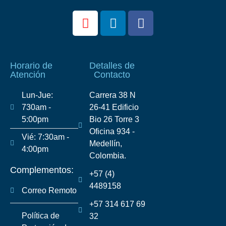
Horario de
Detalles de
Atención
Contacto
Lun-Jue:
Carrera 38 N
730am -
26-41 Edificio
5:00pm
Bio 26 Torre 3
Oficina 934 -
Vié: 7:30am -
Medellín,
4:00pm
Colombia.
Complementos:
+57 (4)
4489158
Correo Remoto
+57 314 617 69
Política de
32