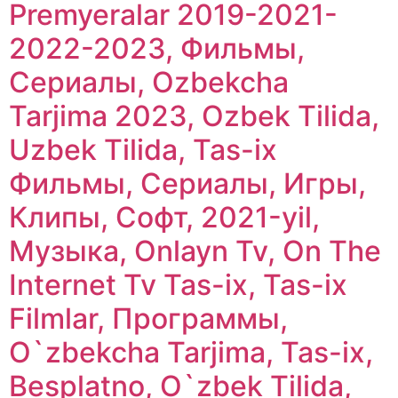
Premyeralar 2019-2021-
2022-2023, Фильмы,
Сериалы, Ozbekcha
Tarjima 2023, Ozbek Tilida,
Uzbek Tilida, Tas-ix
Фильмы, Сериалы, Игры,
Клипы, Софт, 2021-yil,
Музыка, Onlayn Tv, On The
Internet Tv Tas-ix, Tas-ix
Filmlar, Программы,
O`zbekcha Tarjima, Tas-ix,
Besplatno, O`zbek Tilida,