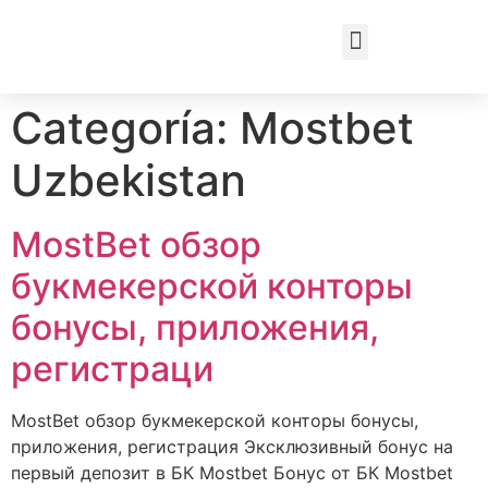
Quiénes Somos
Categoría:
Mostbet
Uzbekistan
MostBet обзор
букмекерской конторы
бонусы, приложения,
регистраци
MostBet обзор букмекерской конторы бонусы,
приложения, регистрация Эксклюзивный бонус на
первый депозит в БК Mostbet Бонус от БК Mostbet