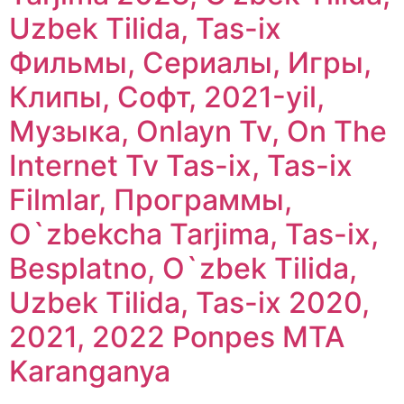
Uzbek Tilida, Tas-ix
Фильмы, Сериалы, Игры,
Клипы, Софт, 2021-yil,
Музыка, Onlayn Tv, On The
Internet Tv Tas-ix, Tas-ix
Filmlar, Программы,
O`zbekcha Tarjima, Tas-ix,
Besplatno, O`zbek Tilida,
Uzbek Tilida, Tas-ix 2020,
2021, 2022 Ponpes MTA
Karanganya